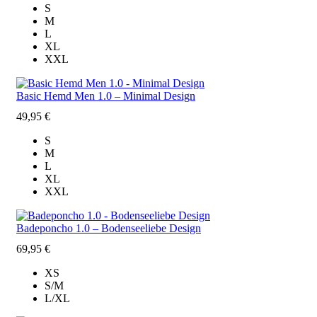
S
M
L
XL
XXL
Basic Hemd Men 1.0 – Minimal Design
49,95
€
S
M
L
XL
XXL
Badeponcho 1.0 – Bodenseeliebe Design
69,95
€
XS
S/M
L/XL